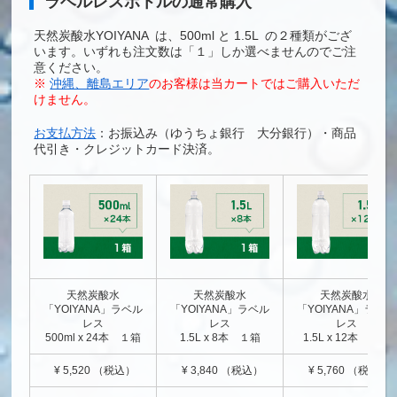
ラベルレスボトルの通常購入
天然炭酸水YOIYANA は、500ml と 1.5L の２種類がござ
います。いずれも注文数は「１」しか選べませんのでご注
意ください。
※
沖縄、離島エリア
のお客様は当カートではご購入いただ
けません。
お支払方法
：お振込み（ゆうちょ銀行 大分銀行）・商品
代引き・クレジットカード決済。
天然炭酸水
天然炭酸水
天然炭酸水
「YOIYANA」ラベル
「YOIYANA」ラベル
「YOIYANA」ラベル
レス
レス
レス
500ml x 24本 １箱
1.5L x 8本 １箱
1.5L x 12本 １箱
¥ 5,520 （税込）
¥ 3,840 （税込）
¥ 5,760 （税込）