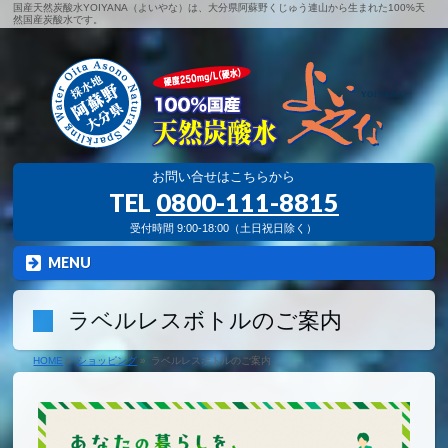
国産天然炭酸水YOIYANA（よいやな）は、大分県阿蘇野くじゅう連山から生まれた100%天
然国産炭酸水です。
お問い合せはこちらから
TEL
0800-111-8815
受付時間 9:00-18:00（土日祝日除く）
MENU
ラベルレスボトルのご案内
HOME
»
ショッピング
»
ラベルレスボトルのご案内