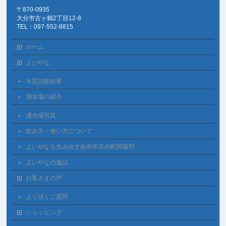
〒870-0935
大分市古ヶ鶴2丁目12-8
TEL：097-552-8815
ホーム
よいやな
水質試験結果
湧水場の紹介
湧水場写真
飲み方・使い方について
よいやなを生み出す由布市庄内町阿蘇野
よいやなの逸話
お客さまの声
よく頂くご質問
ショッピング